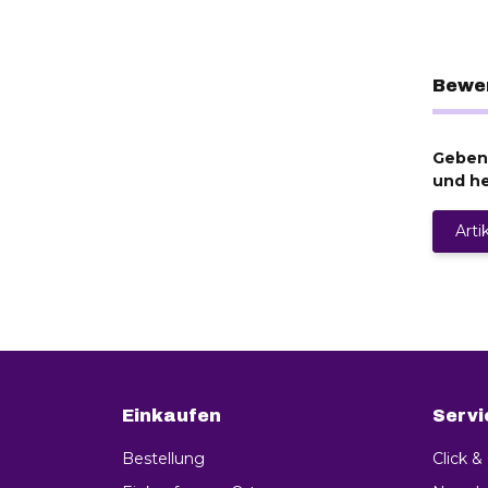
Bewe
Geben 
und he
Arti
Einkaufen
Servi
Bestellung
Click &