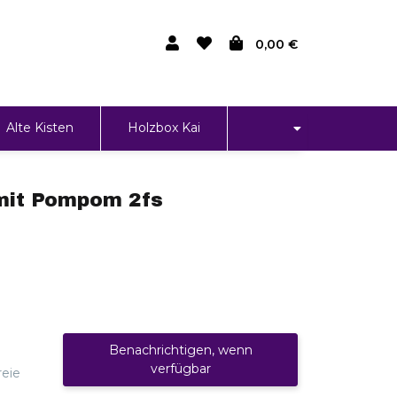
0,00 €
Alte Kisten
Holzbox Kai
mit Pompom 2fs
Benachrichtigen, wenn
verfügbar
reie