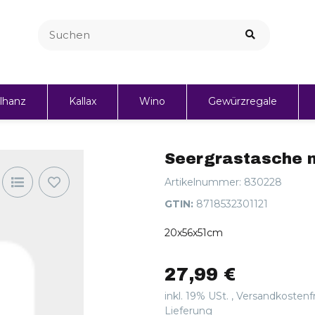
lhanz
Kallax
Wino
Gewürzregale
Personalisierte Geschenke
Seergrastasche 
Artikelnummer:
830228
GTIN:
8718532301121
20x56x51cm
27,99 €
inkl. 19% USt. ,
Versandkostenf
Lieferung