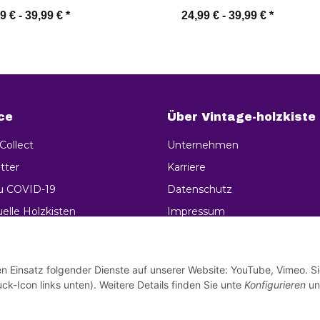
Aufbewahrungsbox
9 € -
39,99 €
*
24,99 € -
39,99 €
*
Zum Artikel
Zum Artikel
ce
Über Vintage-holzkiste
 Collect
Unternehmen
tter
Karriere
zu COVID-19
Datenschutz
uelle Holzkisten
Impressum
geholzkiste
Wiederrufsrecht
AGB
en Einsatz folgender Dienste auf unserer Website: YouTube, Vimeo. S
ck-Icon links unten). Weitere Details finden Sie unte
Konfigurieren
un