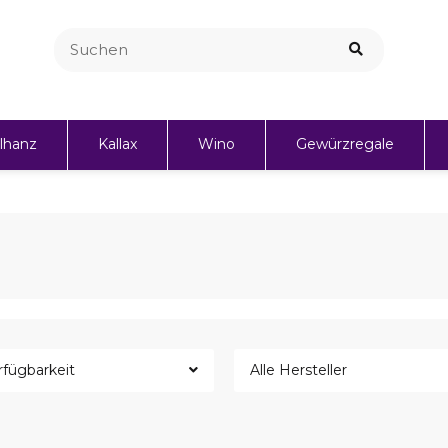
lhanz
Kallax
Wino
Gewürzregale
Personalisierte Geschenke
rfügbarkeit
Alle Hersteller