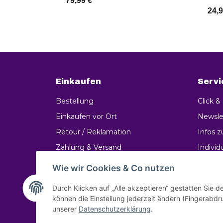
79,99 €
*
Hochzeit Geburt Kinderzimmer
24,9
Große Erinnerungsbox
Zum Artikel
Einkaufen
Servi
Bestellung
Click &
Einkaufen vor Ort
Newsle
Retour / Reklamation
Infos 
Zahlung & Versand
Individ
Lieferung
#Vinta
Wie wir Cookies & Co nutzen
Durch Klicken auf „Alle akzeptieren“ gestatten Sie d
können die Einstellung jederzeit ändern (Fingerabdru
unserer
Datenschutzerklärung
.