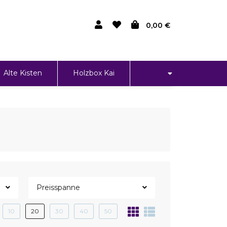
0,00 €
Alte Kisten
Holzbox Kai
Preisspanne
10
20
30
40
50