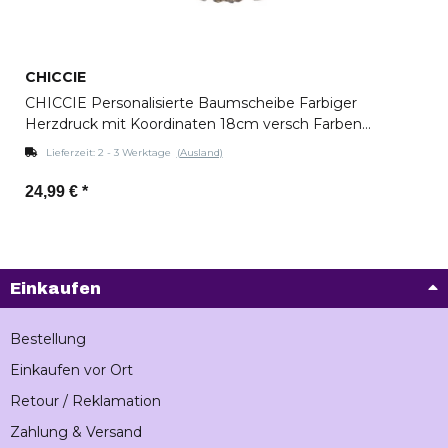
CHICCIE
CHICCIE Personalisierte Baumscheibe Farbiger
Herzdruck mit Koordinaten 18cm versch Farben
Holzscheibe Geschenkidee Valentinstag Hochzeit
Lieferzeit:
2 - 3 Werktage
(Ausland)
Jahrestag
24,99 €
*
Zum Artikel
Einkaufen
Bestellung
Einkaufen vor Ort
Retour / Reklamation
Zahlung & Versand