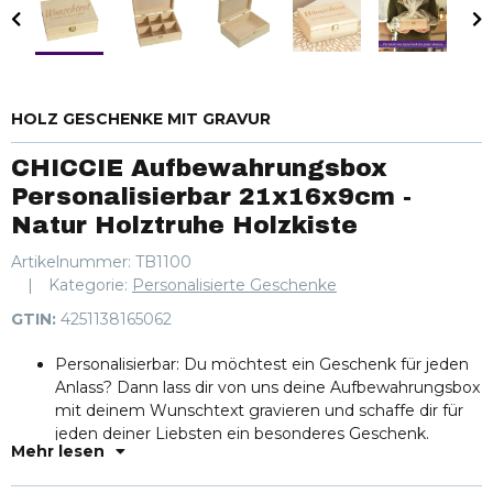
HOLZ GESCHENKE MIT GRAVUR
CHICCIE Aufbewahrungsbox
Personalisierbar 21x16x9cm -
Natur Holztruhe Holzkiste
Artikelnummer:
TB1100
Kategorie:
Personalisierte Geschenke
GTIN:
4251138165062
Personalisierbar: Du möchtest ein Geschenk für jeden
Anlass? Dann lass dir von uns deine Aufbewahrungsbox
mit deinem Wunschtext gravieren und schaffe dir für
jeden deiner Liebsten ein besonderes Geschenk.
Mehr lesen
Einzigartig: Jede Box kann mit deinem individuellen
Text graviert werden und wird dadurch ein einzigartiges