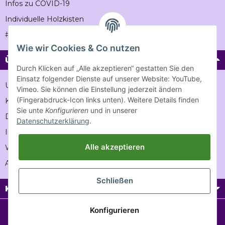
Infos zu COVID-19
Individuelle Holzkisten
#Vintageholzkiste
Wie wir Cookies & Co nutzen
Über Vintage-holzkiste
Durch Klicken auf „Alle akzeptieren“ gestatten Sie den
Einsatz folgender Dienste auf unserer Website: YouTube,
Unternehmen
Vimeo. Sie können die Einstellung jederzeit ändern
(Fingerabdruck-Icon links unten). Weitere Details finden
Karriere
Sie unte
Konfigurieren
und in unserer
Datenschutz
Datenschutzerklärung
.
Impressum
Alle akzeptieren
Wiederrufsrecht
AGB
Schließen
Kontakt
Konfigurieren
* Alle Preise inkl. gesetzlicher USt., zzgl.
Versand