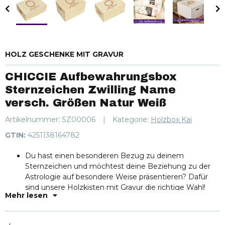
HOLZ GESCHENKE MIT GRAVUR
CHICCIE Aufbewahrungsbox
Sternzeichen Zwilling Name
versch. Größen Natur Weiß
Artikelnummer:
SZ00006
Kategorie:
Holzbox Kai
GTIN:
4251138164782
Du hast einen besonderen Bezug zu deinem
Sternzeichen und möchtest deine Beziehung zu der
Astrologie auf besondere Weise präsentieren? Dafür
sind unsere Holzkisten mit Gravur die richtige Wahl!
Mehr lesen
Geschenkidee: Schaffe ein persönliches Geschenk und
lass dir das Sternzeichen deiner Wahl mit einem
Wunschnamen auf unsere Holzboxen gravieren. Egal