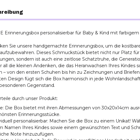
hreibung
E Erinnerungsbox personalisierbar für Baby & Kind mit farbigem
ken Sie unsere handgemachte Erinnerungsbox, um die kostba
aufzubewahren. Dieses Schmuckstück bietet nicht nur Platz für 
ungen, sondern ist auch eine zeitlose Schatztruhe, die Generati
ür all die kleinen Andenken, die das Heranwachsen Ihres Kindes 
 – von den ersten Schuhen bis hin zu Zeichnungen und Briefen.
en Design fügt sich die Box harmonisch in jede Wohnlandschaft
besonderen Gegenstand.
rteile durch unser Produkt:
: Die Box bietet mit ihren Abmessungen von 30x20x14cm aus
chönsten Erinnerungsstücke.
viduell personalisierbar: Machen Sie die Box zu einem Unikat! W
m Namen Ihres Kindes sowie einem gewünschten Text und Schri
liche Note hinzuzufügen.