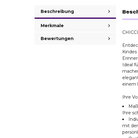
Beschreibung
Besc
Merkmale
CHICCI
Bewertungen
Entdec
Kindes 
Erinner
Ideal f
machen
elegant
einem 
Ihre Vo
Maße
Ihre s
Indi
mit de
persön