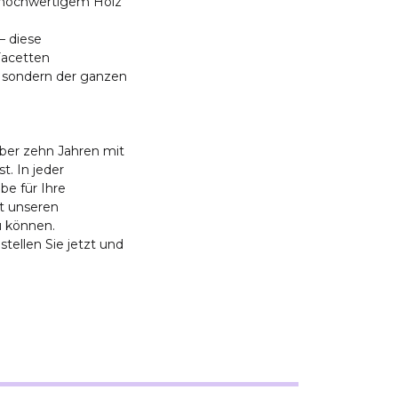
us hochwertigem Holz
– diese
Facetten
, sondern der ganzen
ber zehn Jahren mit
t. In jeder
abe für Ihre
it unseren
 können.
tellen Sie jetzt und