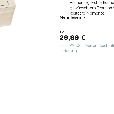
Erinnerungskisten könne
gewünschtem Text und Sch
kostbare Momente.
Mehr lesen
QUALITATIV HANDGEMACHT
Jede Holzkiste wird sorg
nachhaltiger Aufbewahru
ab
FÜR DIE EWIGKEIT - Die 
29,99 €
großen Schätze der Kind
Lieblingsschnuller bis hin
inkl. 19% USt. ,
Versandkostenf
kostbarsten Erinnerungs
Lieferung
VIELSEITIG ANWENDBAR 
Erinnerungsboxen fügen 
naturbelassenen Holzfar
Kinderzimmer ein.
EINZIGARTIGES GESCHENK
für frisch gebackene El
Erwachsenwerden Ihres K
Überraschung.