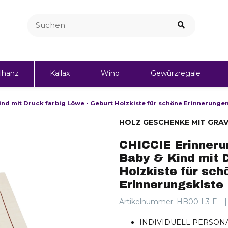
lhanz
Kallax
Wino
Gewürzregale
Personalisierte Geschenke
ind mit Druck farbig Löwe - Geburt Holzkiste für schöne Erinnerungen
HOLZ GESCHENKE MIT GRA
CHICCIE Erinnerun
Baby & Kind mit 
Holzkiste für sch
Erinnerungskiste
Artikelnummer:
HB00-L3-F
INDIVIDUELL PERSONALIS