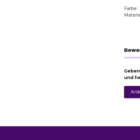
Farbe:
Materia
Bewe
Geben 
und he
Arti