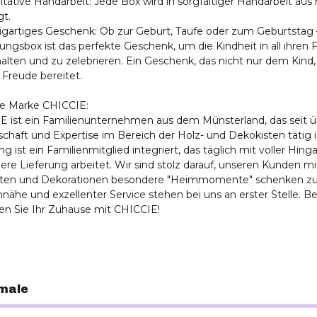
itative Handarbeit: Jede Box wird in sorgfältiger Handarbeit a
gt.
igartiges Geschenk: Ob zur Geburt, Taufe oder zum Geburtstag 
ungsbox ist das perfekte Geschenk, um die Kindheit in all ihren 
alten und zu zelebrieren. Ein Geschenk, das nicht nur dem Kind
 Freude bereitet.
ie Marke CHICCIE:
E ist ein Familienunternehmen aus dem Münsterland, das seit ü
chaft und Expertise im Bereich der Holz- und Dekokisten tätig is
ng ist ein Familienmitglied integriert, das täglich mit voller Hing
re Lieferung arbeitet. Wir sind stolz darauf, unseren Kunden m
sten und Dekorationen besondere "Heimmomente" schenken zu
ähe und exzellenter Service stehen bei uns an erster Stelle. Bes
ten Sie Ihr Zuhause mit CHICCIE!
male