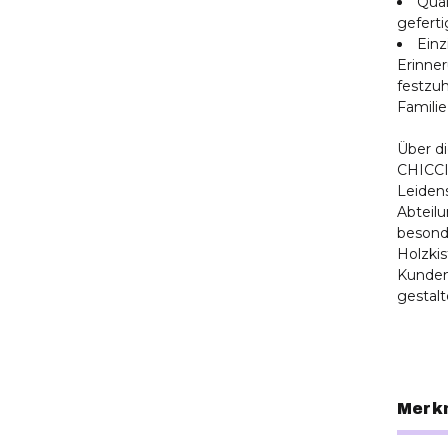
Qual
geferti
Einz
Erinner
festzuh
Familie
Über d
CHICCI
Leidens
Abteilu
besonde
Holzki
Kundenn
gestal
Merk