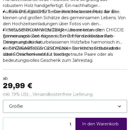
robustem Holz handgefertigt. Ein nachhaltiger
Aufbewahrungsort für besondere Meilensteine in der Ehe.
FÜR DIE EWIGKEIT - Die Holzbox bietet Platz für die
kleinen und großen Schätze des gemeinsamen Lebens. Von
den Hochzeitseinladungen über Fotos von den
Flitterwochen bis hin zu Dingen, die einen an die
VIELSEITIG ANWENDBAR - Unsere liebevollen CHICCIE
gemeinsame Zeit erinnern. Ein Ort für die kostbarsten
Erinnerungsboxen fügen sich mit ihrem zeitlosen Farb-
Erinnerungsstücke.
Design und der naturbelassenen Holzfarbe harmonisch in
deine Dekoration ein und müssen so nicht in Schubladen
EINZIGARTIGES GESCHENK - Die Hochzeitsbox ist die
oder Schränken verstaut werden.
ideale Geschenkwahl für frisch getraute Paare oder als
bedeutungsvolles Geschenk zum Jahrestag.
ab
29,99 €
inkl. 19% USt. ,
Versandkostenfreie Lieferung
Größe
In den Warenkorb