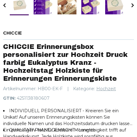
CHICCIE
CHICCIE Erinnerungsbox
personalisiert zur Hochzeit Druck
farbig Eukalyptus Kranz -
Hochzeitstag Holzkiste für
Erinnerungen Erinnerungskiste
Artikelnummer:
HB00-EK-F
Kategorie:
Hochzeit
GTIN:
4251138180607
INDIVIDUELL PERSONALISIERT - Kreieren Sie ein
Unikat! Auf unseren Erinnerungskisten können Sie
individuelle Namen und das Hochzeitsdatum drucken lassen.
Ein einmaliger Platz für kostbare Momente.
QUALITATIV HANDGEMACHT - Langlebigkeit trifft auf
Handwerkskunst. Jede Holzkiste wird sorgfältig aus