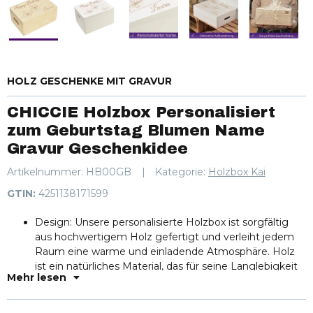
HOLZ GESCHENKE MIT GRAVUR
CHICCIE Holzbox Personalisiert
zum Geburtstag Blumen Name
Gravur Geschenkidee
Artikelnummer:
HB00GB
Kategorie:
Holzbox Kai
GTIN:
4251138171599
Design: Unsere personalisierte Holzbox ist sorgfältig
aus hochwertigem Holz gefertigt und verleiht jedem
Raum eine warme und einladende Atmosphäre. Holz
ist ein natürliches Material, das für seine Langlebigkeit
Mehr lesen
und Widerstandsfähigkeit bekannt ist, daher wird
unsere Box viele Jahre halten und dir lange Freude
bereiten.