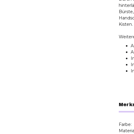
hinterl
Bürste
Handsch
Kisten.
Weiter
A
A
I
I
I
Merk
Farbe:
Materia