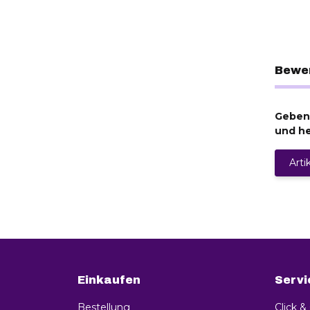
Bewe
Geben 
und he
Arti
Einkaufen
Servi
Bestellung
Click &