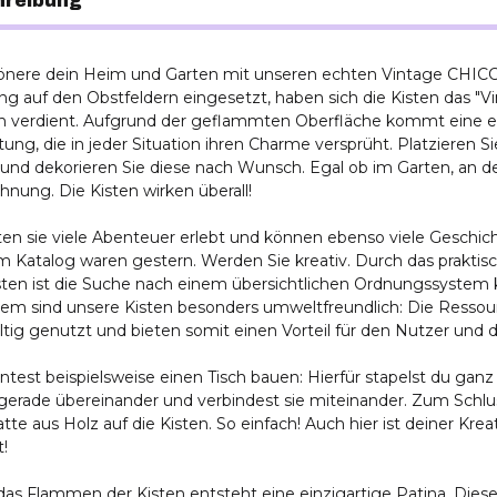
hreibung
önere dein Heim und Garten mit unseren echten Vintage CHICCI
ng auf den Obstfeldern eingesetzt, haben sich die Kisten das "V
ch verdient. Aufgrund der geflammten Oberfläche kommt eine ei
tung, die in jeder Situation ihren Charme versprüht. Platzieren Si
und dekorieren Sie diese nach Wunsch. Egal ob im Garten, an de
nung. Die Kisten wirken überall!
ten sie viele Abenteuer erlebt und können ebenso viele Geschic
 Katalog waren gestern. Werden Sie kreativ. Durch das praktis
sten ist die Suche nach einem übersichtlichen Ordnungssystem
em sind unsere Kisten besonders umweltfreundlich: Die Resso
tig genutzt und bieten somit einen Vorteil für den Nutzer und d
test beispielsweise einen Tisch bauen: Hierfür stapelst du ganz
gerade übereinander und verbindest sie miteinander. Zum Schlus
atte aus Holz auf die Kisten. So einfach! Auch hier ist deiner Kre
!
das Flammen der Kisten entsteht eine einzigartige Patina. Dies