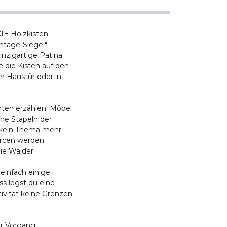
E Holzkisten.
intage-Siegel"
nzigartige Patina
e die Kisten auf den
r Haustür oder in
hten erzählen. Möbel
che Stapeln der
 kein Thema mehr.
urcen werden
ie Wälder.
 einfach einige
s legst du eine
ativität keine Grenzen
er Vorgang