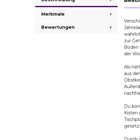
Besc
Merkmale
Versch
Bewertungen
Jahrela
wahrli
zur Gel
Boden 
der Woh
Als hät
aus dem
Obstki
Außerd
nachhal
Du könn
Kisten 
Tischpl
gesetzt
Durch 