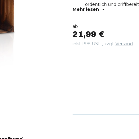
ordentlich und griffberei
Mehr lesen
Vielseitig: Egal ob als 
Deko. Unsere charakterv
und zusammengesetzt 
ab
Material: Die Kiste best
21,99 €
genug, um den tägliche
Qualität: Das CHICCIE U
inkl. 19% USt. , zzgl.
Versand
die bisher besten Kisten
Wert auf Optik und vor 
Praktisch: Mit den Maße
Platz, zum Beispiel für 