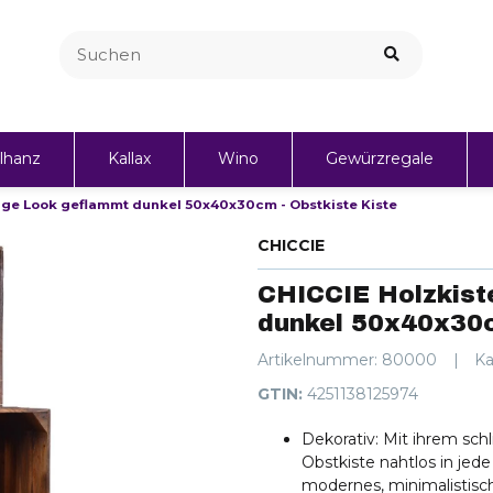
lhanz
Kallax
Wino
Gewürzregale
age Look geflammt dunkel 50x40x30cm - Obstkiste Kiste
Personalisierte Geschenke
CHICCIE
CHICCIE Holzkist
dunkel 50x40x30c
Artikelnummer:
80000
Ka
GTIN:
4251138125974
Dekorativ: Mit ihrem sch
Obstkiste nahtlos in jed
modernes, minimalistisch