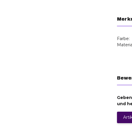
Merk
Farbe:
Materia
Bewe
Geben 
und he
Arti