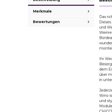
Besc
Merkmale
Das ric
Bewertungen
Dieses 
und We
Weinreg
Bordeau
wunder
montier
Ihr We
Besorge
dem Ein
über m
in unte
Jederze
Wino i
und sty
Module
CHICCI