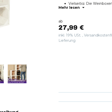
Vielseitig: Die Weinboxe
Mehr lesen
ohne großen Aufwand an 
Weinregal Wino können 
Getränkeflaschen je nach 
ab
Faszinierend: Schon die 
27,99 €
"Der Wein heilt und erf
Wärme und großer Kraft.
inkl. 19% USt. ,
Versandkostenf
Lieblingsweinflaschen p
Lieferung
Ihrem Zuhause."
Qualität: Es wird ausschl
verwendet, wodurch Wino
und stabilen Stand aufze
Professionell: Das CHIC
und leidenschaftliche Er
entworfen. Die einzelne
der Querstreben. Die Kor
gleichzeitig vor Schädig