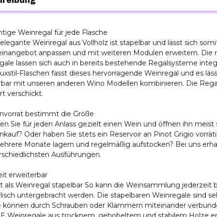
hreibung
htige Weinregal für jede Flasche
elegante Weinregal aus Vollholz ist stapelbar und lässt sich somit
inangebot anpassen und mit weiteren Modulen erweitern. Die n
ale lassen sich auch in bereits bestehende Regalsysteme integr
xstil-Flaschen fasst dieses hervorragende Weinregal und es läss
bar mit unseren anderen Wino Modellen kombinieren. Die Regal
t verschickt.
invorrat bestimmt die Größe
n Sie für jeden Anlass gezielt einen Wein und öffnen ihn meist
kauf? Oder haben Sie stets ein Reservoir an Pinot Grigio vorräti
ehrere Monate lagern und regelmäßig aufstocken? Bei uns erha
rschiedlichsten Ausführungen.
it erweiterbar
st als Weinregal stapelbar So kann die Weinsammlung jederzeit
lisch untergebracht werden. Die stapelbaren Weinregale sind seh
 können durch Schrauben oder Klammern miteinander verbund
E Weinregale aus trocknem, gehobeltem und stabilem Holze erfü