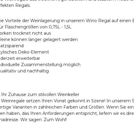
fekten Regals.
ie Vorteile der Weinlagerung in unserem Wino Regal auf einen B
ür Flaschengrößen von 0,75L - 1,5L
orken trocknet nicht aus
eine können länger gelagert werden
latzsparend
tylisches Deko-Element
ederzeit erweiterbar
ndividuelle Zusammenstellung möglich
ualitativ und nachhaltig
 Ihr Zuhause zum stilvollen Weinkeller
 Weinregale setzen Ihren Vorrat gekonnt in Szene! In unserem S
rtige Varianten in zahlreichen Farben und Größen. Wenn Sie ei
n haben, das Ihren Anforderungen entspricht, liefern wir es dire
adresse. Wir sagen: Zum Wohl!