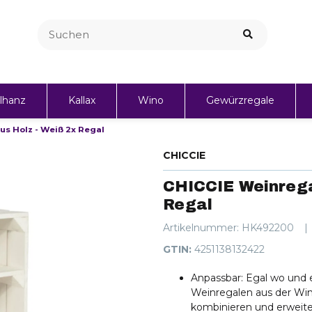
lhanz
Kallax
Wino
Gewürzregale
s Holz - Weiß 2x Regal
Personalisierte Geschenke
CHICCIE
CHICCIE Weinrega
Regal
Artikelnummer:
HK492200
GTIN:
4251138132422
Anpassbar: Egal wo und e
Weinregalen aus der Win
kombinieren und erweite