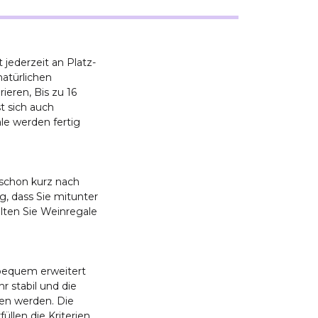
 jederzeit an Platz-
atürlichen
ieren, Bis zu 16
t sich auch
e werden fertig
 schon kurz nach
g, dass Sie mitunter
lten Sie Weinregale
 bequem erweitert
r stabil und die
en werden. Die
llen die Kriterien