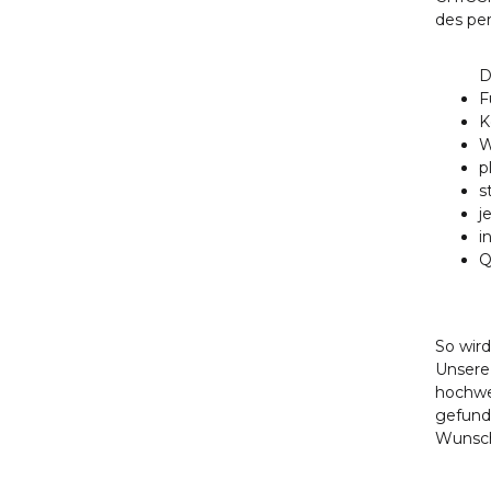
des per
D
F
K
W
p
s
j
i
Q
So wird
Unsere
hochwe
gefunde
Wunsch