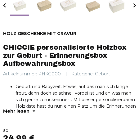
HOLZ GESCHENKE MIT GRAVUR
CHICCIE personalisierte Holzbox
zur Geburt - Erinnerungsbox
Aufbewahrungsbox
Artikelnummer:
PHKG000
Kategorie:
Geburt
Geburt und Babyzeit: Etwas, auf das man sich lange
freut, dann doch so schnell vorbei ist und an was man
sich gerne zurückerinnert. Mit dieser personalisierbaren
Holzkiste hast du nun einen Platz um die Erinnerungen
Mehr lesen
zu lagern.
Personalisiert: Unsere personalisierte Erinnerungsbox
ist ein einzigartiges Geschenk zur Geburt oder eine
ab
praktische Möglichkeit, alle schönen Erinnerungen von
24,99 €
deinem Kind aufzubewahren.